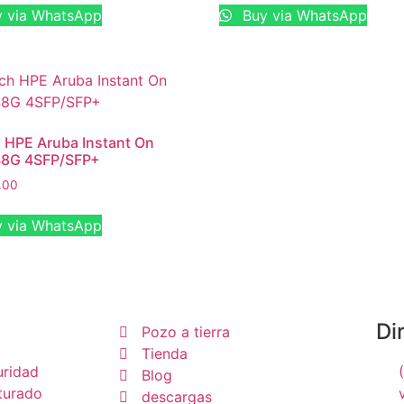
 via WhatsApp
Buy via WhatsApp
 HPE Aruba Instant On
48G 4SFP/SFP+
.00
 via WhatsApp
Di
Pozo a tierra
Tienda
uridad
Blog
turado
descargas