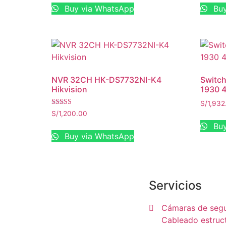
Buy via WhatsApp
Buy
NVR 32CH HK-DS7732NI-K4
Switch
Hikvision
1930 
S/
1,932
Valorado con
S/
1,200.00
5.00
Buy
de 5
Buy via WhatsApp
Servicios
Somos una empresa dedicada al
Cámaras de seg
rubro de telecomunicaciones y
Cableado estruc