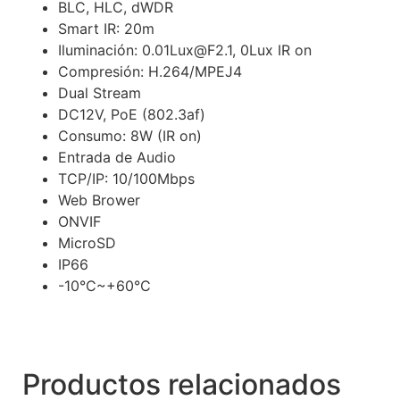
BLC, HLC, dWDR
Smart IR: 20m
Iluminación: 0.01Lux@F2.1, 0Lux IR on
Compresión: H.264/MPEJ4
Dual Stream
DC12V, PoE (802.3af)
Consumo: 8W (IR on)
Entrada de Audio
TCP/IP: 10/100Mbps
Web Brower
ONVIF
MicroSD
IP66
-10°C~+60°C
Productos relacionados