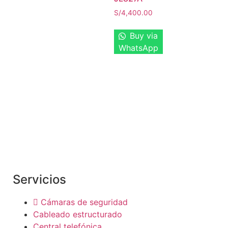
S/
4,400.00
Buy via
WhatsApp
Somos una empresa dedicada al rubro de
telecomunicaciones y networking, integramos
soluciones de conectividad
Servicios
Cámaras de seguridad
Cableado estructurado
Central telefónica